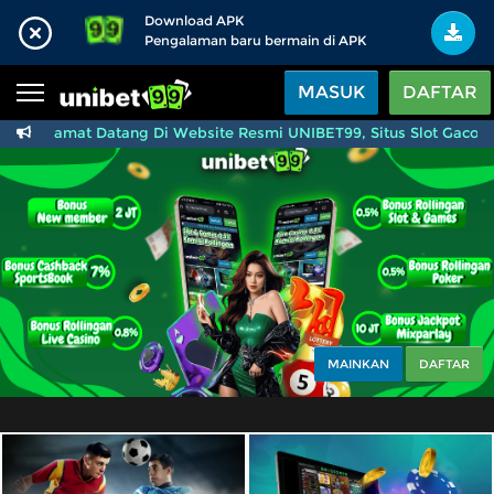
Beranda
Download APK
Pengalaman baru bermain di APK
Sports
BARU
PROMO
MASUK
DAFTAR
Live Casino
BARU
Selamat Datang Di Website Resmi UNIBET99, Situs Slot Gacor
UNIBET99 - Platform 
IDNPoker
BARU
Slots
PROMO
IDNLIVE
BARU
Stream N Spin
Arcade
PROMO
MAINKAN
DAFTAR
Table Games
Lottery
BARU
PROMO
IDNRaffle