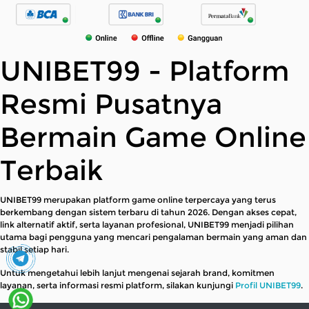
Referral
Promosi
UNIBET99 - Platform
Hubungi Kami
Resmi Pusatnya
Live Chat
Bermain Game Online
Pengaduan Customer
Terbaik
Pilih Bahasa:
UNIBET99 merupakan platform game online terpercaya yang terus
berkembang dengan sistem terbaru di tahun 2026. Dengan akses cepat,
link alternatif aktif, serta layanan profesional, UNIBET99 menjadi pilihan
MASUK
DAFTAR
utama bagi pengguna yang mencari pengalaman bermain yang aman dan
stabil setiap hari.
&copy; UNIBET99 - Platform Resmi Pusatnya
Untuk mengetahui lebih lanjut mengenai sejarah brand, komitmen
Bermain Game Online Terbaik. Hak Cipta
layanan, serta informasi resmi platform, silakan kunjungi
Profil UNIBET99
.
Dilindungi.